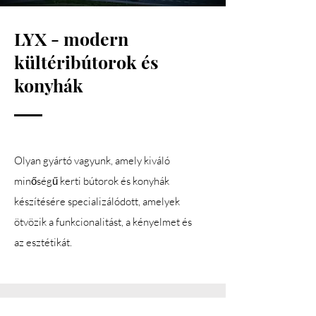
LYX - modern
kültéri
bútorok és
konyhák
Olyan gyártó vagyunk, amely kiváló
minőségű kerti bútorok és konyhák
készítésére specializálódott, amelyek
ötvözik a funkcionalitást, a kényelmet és
az esztétikát.