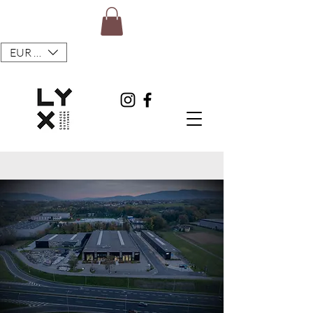
EUR (€)