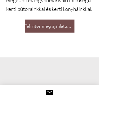
elégedettek legyenek kiváló minőségű
kerti bútorainkkal és kerti konyháinkkal.
Tekintse meg ajánlatunkat
Ismerjen meg
minket