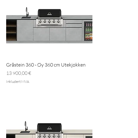
Gråstein 360 - Øy 360 cm Utekjøkken
Pris
13 900,00 €
Inkludert MVA