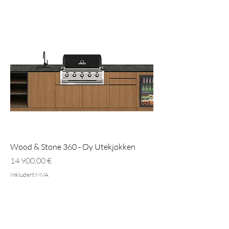
Wood & Stone 360 - Øy Utekjøkken
Pris
14 900,00 €
Inkludert MVA