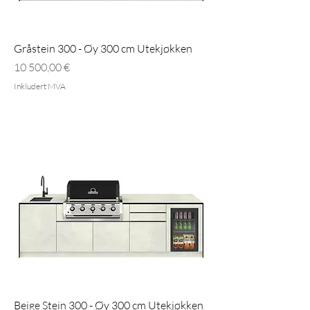
Gråstein 300 - Øy 300 cm Utekjøkken
Pris
10 500,00 €
Inkludert MVA
Beige Stein 300 - Øy 300 cm Utekjøkken