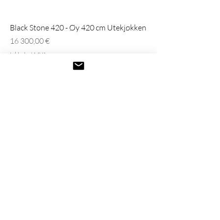
Black Stone 420 - Øy 420 cm Utekjøkken
Pris
16 300,00 €
Inkludert MVA
Wood & Stone 420 - Øy Utekjøkken