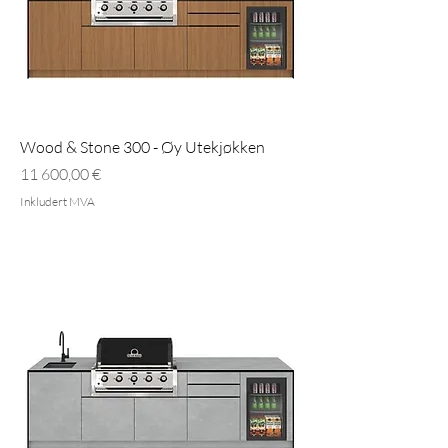
Wood & Stone 300 - Øy Utekjøkken
Pris
11 600,00 €
Inkludert MVA