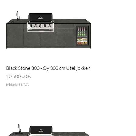
Black Stone 300 - Øy 300 cm Utekjøkken
Pris
10 500,00 €
Inkludert MVA