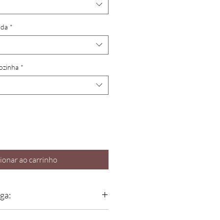
ida
*
ozinha
*
ionar ao carrinho
ga:
é
montada e testada em nossas