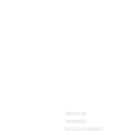
MAIS
Coleção
Sobre nós
Tecnologia
Segunda a
Para Arquitetos
(Inglês)
Torne-se um
E-mail:
in
revendedor
Contato
Registro de
revendedor
Login do revendedor