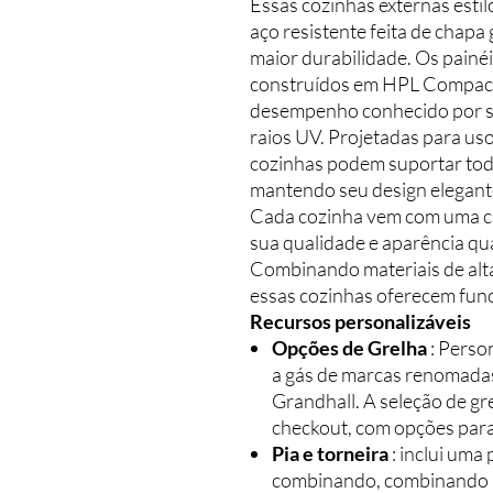
Essas cozinhas externas esti
aço resistente feita de chapa
maior durabilidade. Os painéi
construídos em HPL Compact 
desempenho conhecido por su
raios UV. Projetadas para us
cozinhas podem suportar toda
mantendo seu design elegante
Cada cozinha vem com uma ca
sua qualidade e aparência qu
Combinando materiais de alt
essas cozinhas oferecem func
Recursos personalizáveis
Opções de Grelha
: Person
a gás de marcas renomadas
Grandhall. A seleção de gr
checkout, com opções para
Pia e torneira
: inclui uma 
combinando, combinando p