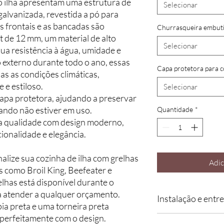
lo ilha apresentam uma estrutura de
Selecionar
 galvanizada, revestida a pó para
s frontais e as bancadas são
Churrasqueira embut
de 12 mm, um material de alto
Selecionar
a resistência à água, umidade e
o externo durante todo o ano, essas
Capa protetora para c
s as condições climáticas,
 e estiloso.
Selecionar
pa protetora, ajudando a preservar
ando não estiver em uso.
Quantidade
*
a qualidade com design moderno,
ionalidade e elegância.
alize sua cozinha de ilha com grelhas
Adic
 como Broil King, Beefeater e
elhas está disponível durante o
 atender a qualquer orçamento.
Instalação e entre
pia preta e uma torneira preta
erfeitamente com o design.
Na LYX, cada cozinha 