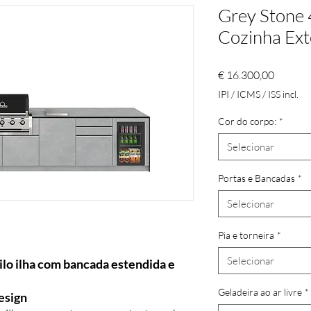
Grey Stone 
Cozinha Ext
Preço
€ 16.300,00
IPI / ICMS / ISS incl.
Cor do corpo:
*
Selecionar
Portas e Bancadas
*
Selecionar
Pia e torneira
*
Selecionar
tilo ilha com bancada estendida e
Geladeira ao ar livre
*
esign