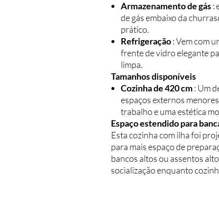
Armazenamento de gás
: 
de gás embaixo da churra
prático.
Refrigeração
: Vem com um
frente de vidro elegante 
limpa.
Tamanhos disponíveis
Cozinha de 420 cm
: Um de
espaços externos menores
trabalho e uma estética m
Espaço estendido para banc
Esta cozinha com ilha foi pr
para mais espaço de preparaçã
bancos altos ou assentos alto
socialização enquanto cozinh