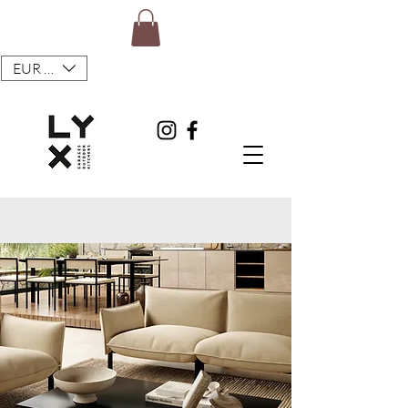
EUR (€)