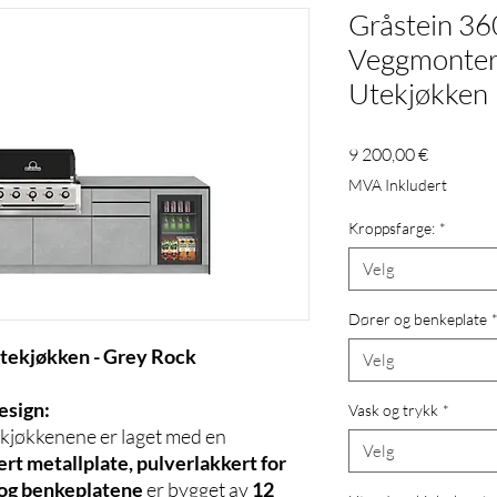
Gråstein 36
Veggmonter
Utekjøkken
Pris
9 200,00 €
MVA Inkludert
Kroppsfarge:
*
Velg
Dører og benkeplate
tekjøkken - Grey Rock
Velg
esign:
Vask og trykk
*
kjøkkenene er laget med en
Velg
rt metallplate, pulverlakkert for
og benkeplatene
er bygget av
12