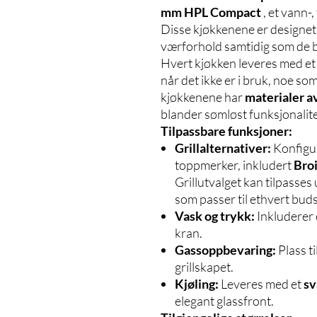
mm HPL Compact
, et vann-
Disse kjøkkenene er designet f
værforhold samtidig som de be
Hvert kjøkken leveres med e
når det ikke er i bruk, noe som
kjøkkenene har
materialer a
blander sømløst funksjonalit
Tilpassbare funksjoner:
Grillalternativer:
Konfigur
toppmerker, inkludert
Broi
Grillutvalget kan tilpasses
som passer til ethvert buds
Vask og trykk:
Inkluderer 
kran.
Gassoppbevaring:
Plass t
grillskapet.
Kjøling:
Leveres med et
sv
elegant glassfront.