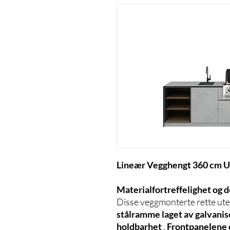
Lineær Vegghengt 360 cm U
Materialfortreffelighet og d
Disse veggmonterte rette ute
stålramme laget av galvanise
holdbarhet
.
Frontpanelene 