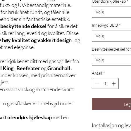
Utendørs kjøleskap
*
, fukt- og UV-bestandig materiale.
or bruk året rundt, og tåler alle
Velg
holder sin fantastiske estetikk.
Innebygd BBQ
*
t
beskyttende deksel
for å sikre det
 sikrer lang levetid og kvalitet. Disse
Velg
v høy kvalitet og vakkert design
, og
et med eleganse.
Beskyttelsesdeksel fo
Velg
er kjøkkenet ditt med gassgriller fra
l King
,
Beefeater
og
Grandhall
.
Antall
*
 under kassen, med prisalternativer
jett.
en svart vask og matchende svart
il to gassflasker er innebygd under
Leg
art utendørs kjøleskap
med en
Installasjon og le