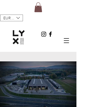
EUR (€)