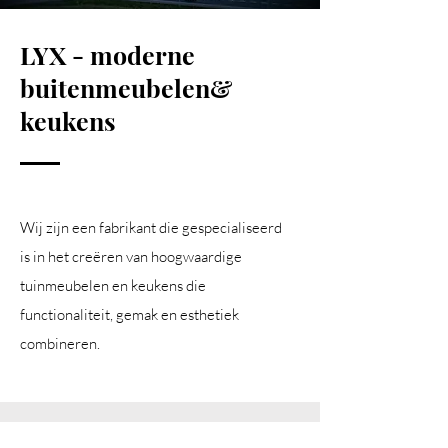
LYX - moderne
buitenmeubelen
&
keukens
Wij zijn een fabrikant die gespecialiseerd
is in het creëren van hoogwaardige
tuinmeubelen en keukens die
functionaliteit, gemak en esthetiek
combineren.