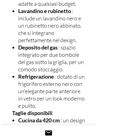
adatte a qualsiasi budget.
Lavandino e rubinetto
:
include un lavandino nero e
un rubinetto nero abbinato,
che si integrano
perfettamente nel design.
Deposito del gas
: spazio
integrato per due bombole
del gas sotto la griglia, per un
comodo stoccaggio.
Refrigerazione
: dotato di un
frigorifero esterno nero con
un'elegante parte anteriore
in vetro per un look moderno
e pulito.
Taglie disponibili
Cucina da 420 cm
: un design
compatto a isola, perfetto
per spazi esterni più piccoli,