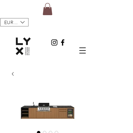
EUR (€)