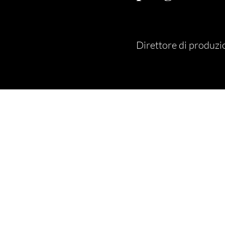
Direttore di produz
DI PIÙ
Collezione
Chi siamo