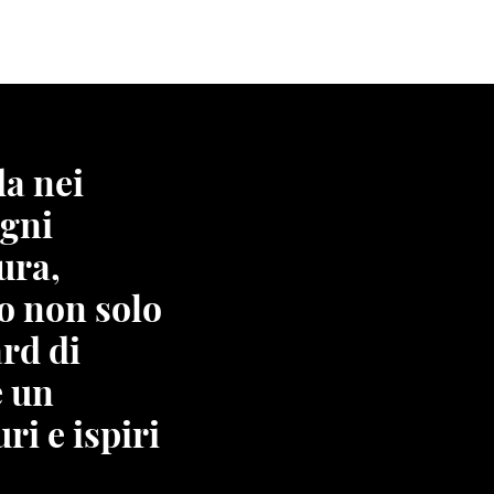
da nei
ogni
ura,
o non solo
ard di
e un
ri e ispiri