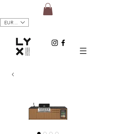
EUR (€)