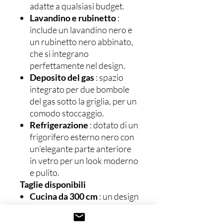
adatte a qualsiasi budget.
Lavandino e rubinetto
:
include un lavandino nero e
un rubinetto nero abbinato,
che si integrano
perfettamente nel design.
Deposito del gas
: spazio
integrato per due bombole
del gas sotto la griglia, per un
comodo stoccaggio.
Refrigerazione
: dotato di un
frigorifero esterno nero con
un'elegante parte anteriore
in vetro per un look moderno
e pulito.
Taglie disponibili
Cucina da 300 cm
: un design
compatto a isola, perfetto
per spazi esterni più piccoli,