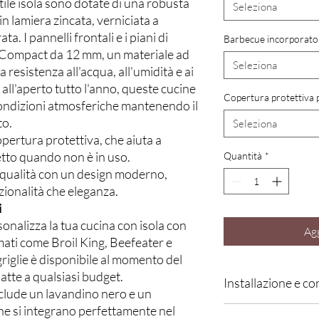
tile isola sono dotate di una robusta
Seleziona
 in lamiera zincata, verniciata a
. I pannelli frontali e i piani di
Barbecue incorporato
L Compact da 12 mm, un materiale ad
Seleziona
a resistenza all'acqua, all'umidità e ai
 all'aperto tutto l'anno, queste cucine
Copertura protettiva p
condizioni atmosferiche mantenendo il
to.
Seleziona
pertura protettiva, che aiuta a
etto quando non è in uso.
Quantità
*
 qualità con un design moderno,
zionalità che eleganza.
i
sonalizza la tua cucina con isola con
Agg
omati come Broil King, Beefeater e
griglie è disponibile al momento del
tte a qualsiasi budget.
Installazione e c
nclude un lavandino nero e un
he si integrano perfettamente nel
In LYX, ogni cucina vi