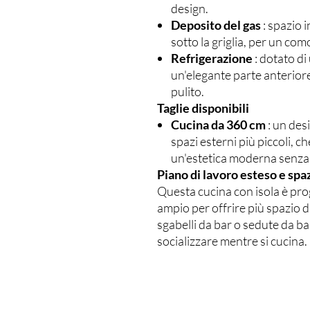
design.
Deposito del gas
: spazio 
sotto la griglia, per un co
Refrigerazione
: dotato di
un'elegante parte anterior
pulito.
Taglie disponibili
Cucina da 360 cm
: un des
spazi esterni più piccoli, c
un'estetica moderna senza s
Piano di lavoro esteso e spaz
Questa cucina con isola è pro
ampio per offrire più spazio 
sgabelli da bar o sedute da ba
socializzare mentre si cucina.