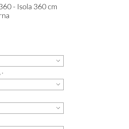
360 - Isola 360 cm
rna
o
*