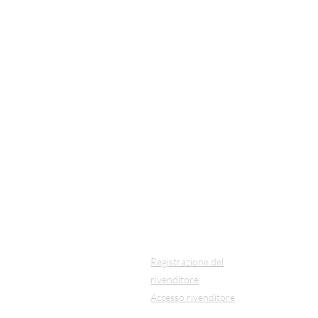
DI PIÙ
Collezione
Chi siamo
Tecnologia
Lunedì-ve
Per gli architetti
(Inglese
Diventa un
E-mail:
in
rivenditore
Contatto
Registrazione del
rivenditore
Accesso rivenditore