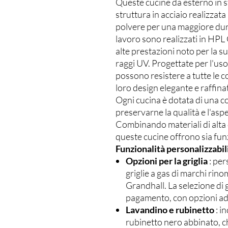
Queste cucine da esterno in s
struttura in acciaio realizzata
polvere per una maggiore durata
lavoro sono realizzati in HP
alte prestazioni noto per la su
raggi UV. Progettate per l'uso
possono resistere a tutte le 
loro design elegante e raffina
Ogni cucina è dotata di una co
preservarne la qualità e l'asp
Combinando materiali di alta
queste cucine offrono sia fun
Funzionalità personalizzabil
Opzioni per la griglia
: per
griglie a gas di marchi rin
Grandhall. La selezione di 
pagamento, con opzioni ada
Lavandino e rubinetto
: i
rubinetto nero abbinato, c