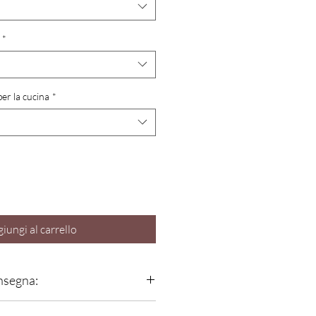
*
er la cucina
*
iungi al carrello
onsegna:
ene
assemblata e testata presso la