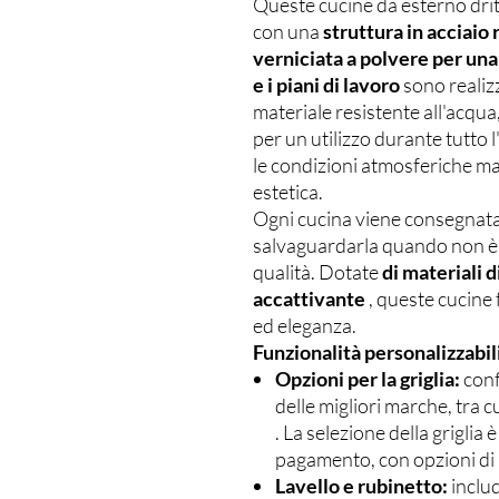
Queste cucine da esterno drit
con una
struttura in acciaio 
verniciata a polvere per un
e i piani di lavoro
sono realizz
materiale resistente all'acqua,
per un utilizzo durante tutto 
le condizioni atmosferiche m
estetica.
Ogni cucina viene consegnat
salvaguardarla quando non è 
qualità. Dotate
di materiali d
accattivante
, queste cucine
ed eleganza.
Funzionalità personalizzabil
Opzioni per la griglia:
conf
delle migliori marche, tra c
. La selezione della griglia 
pagamento, con opzioni di 
Lavello e rubinetto:
includ