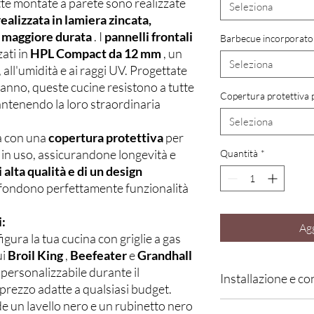
te montate a parete sono realizzate
Seleziona
realizzata in lamiera zincata,
a maggiore durata
. I
pannelli frontali
Barbecue incorporato
ati in
HPL Compact da 12 mm
, un
Seleziona
 all'umidità e ai raggi UV. Progettate
l'anno, queste cucine resistono a tutte
Copertura protettiva p
antenendo la loro straordinaria
Seleziona
a con una
copertura protettiva
per
in uso, assicurandone longevità e
Quantità
*
i alta qualità e di un design
 fondono perfettamente funzionalità
i:
Agg
igura la tua cucina con griglie a gas
ui
Broil King
,
Beefeater
e
Grandhall
è personalizzabile durante il
Installazione e c
prezzo adatte a qualsiasi budget.
e un lavello nero e un rubinetto nero
In LYX, ogni cucina vi