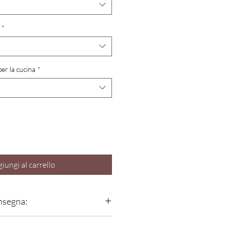
*
er la cucina
*
iungi al carrello
onsegna:
ene
assemblata e testata presso la