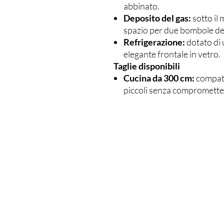
abbinato.
Deposito del gas:
sotto il 
spazio per due bombole del
Refrigerazione:
dotato di
elegante frontale in vetro.
Taglie disponibili
Cucina da 300 cm:
compatta
piccoli senza comprometter
DI PIÙ