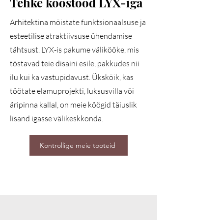
Tehke koostööd LYX-iga
Arhitektina mõistate funktsionaalsuse ja
esteetilise atraktiivsuse ühendamise
tähtsust. LYX-is pakume välikööke, mis
tõstavad teie disaini esile, pakkudes nii
ilu kui ka vastupidavust. Ükskõik, kas
töötate elamuprojekti, luksusvilla või
äripinna kallal, on meie köögid täiuslik
lisand igasse välikeskkonda.
Kontrollige meie tooteid