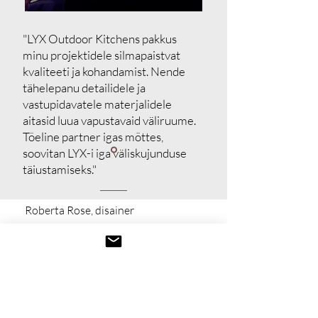
"LYX Outdoor Kitchens pakkus
minu projektidele silmapaistvat
kvaliteeti ja kohandamist. Nende
tähelepanu detailidele ja
vastupidavatele materjalidele
aitasid luua vapustavaid väliruume.
Tõeline partner igas mõttes,
soovitan LYX-i iga väliskujunduse
täiustamiseks."
Roberta Rose, disainer
Open your trade program and get access
to free samples books, special conditions
and 3D models.