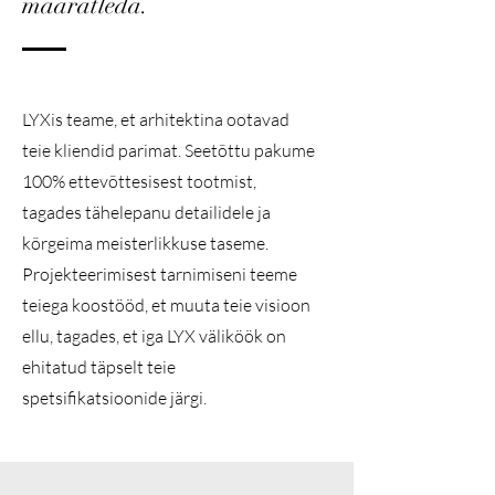
määratleda.
LYXis teame, et arhitektina ootavad
teie kliendid parimat. Seetõttu pakume
100% ettevõttesisest tootmist,
tagades tähelepanu detailidele ja
kõrgeima meisterlikkuse taseme.
Projekteerimisest tarnimiseni teeme
teiega koostööd, et muuta teie visioon
ellu, tagades, et iga LYX väliköök on
ehitatud täpselt teie
spetsifikatsioonide järgi.