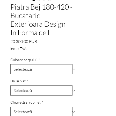
Piatra Bej 180-420 -
Bucatarie
Exterioara Design
In Forma de L
Preț
20.300,00 EUR
inclus TVA
Culoare corpului:
*
Uși și blat
*
Chiuvetă și robinet
*