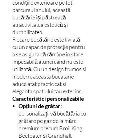
condițiile exterioare pe tot
parcursul anului, această
bucătărie își păstrează
atractivitatea estetică și
durabilitatea.
Fiecare bucătărie este livrată
cu un capac de protecție pentru
a se asigura că rămâne în stare
impecabilă atunci când nu este
utilizată. Cu un design frumos si
modern, aceasta bucatarie
aduce atat practic cat si
eleganta spatiului tau exterior.
Caracteristici personalizabile
Opțiuni de grătar
:
personalizați-vă bucătăria cu
grătare pe gaz de la mărci
premium precum Broil King,
Beefeater și Grandhall.