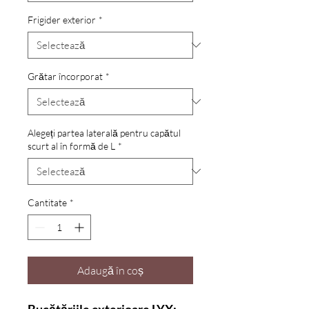
Frigider exterior
*
Grătar încorporat
*
Alegeți partea laterală pentru capătul
scurt al în formă de L
*
Cantitate
*
Adaugă în coș
Bucătăriile exterioare LYX: