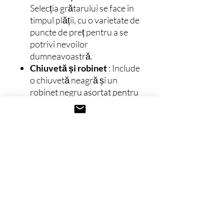
Selecția grătarului se face în
timpul plății, cu o varietate de
puncte de preț pentru a se
potrivi nevoilor
dumneavoastră.
Chiuvetă și robinet
: Include
o chiuvetă neagră și un
robinet negru asortat pentru
un aspect elegant și
contemporan.
Depozitare gaz
: spațiu
integrat pentru două butelii
de gaz sub dulapul
grătarului.
Refrigerare
: Vine cu un
frigider negru de exterior, cu
o față elegantă din sticlă
pentru a completa designul
bucătăriei.