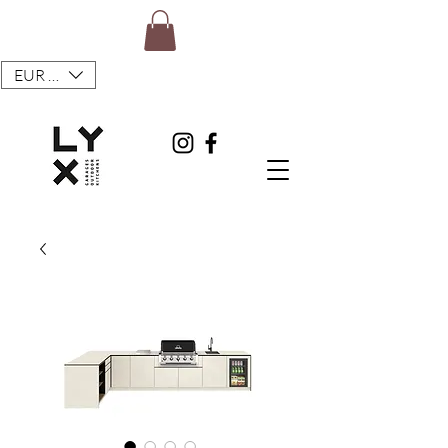
EUR (€)