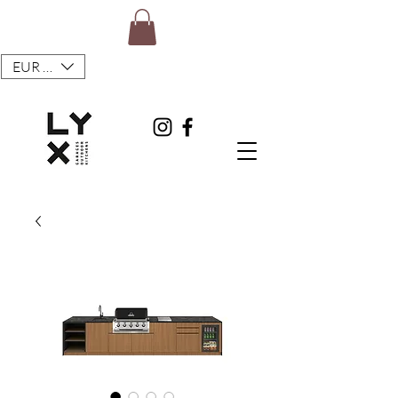
EUR (€)