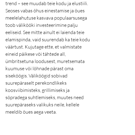
trend – see muudab teie kodu ja elustiili. 
Seoses vabas õhus einestamise ja õues 
meelelahutuse kasvava populaarsusega 
toob välikööki investeerimine palju 
eeliseid. See mitte ainult ei laienda teie 
elamispinda, vaid suurendab ka teie kodu 
väärtust. Kujutage ette, et valmistate 
eineid päikese või tähtede all, 
ümbritsetuna loodusest, muretsemata 
kuumuse või lõhnade pärast oma 
siseköögis. Väliköögid sobivad 
suurepäraselt perekondlikeks 
koosviibimisteks, grillimiseks ja 
sõpradega suhtlemiseks, muutes need 
suurepäraseks valikuks neile, kellele 
meeldib õues aega veeta.