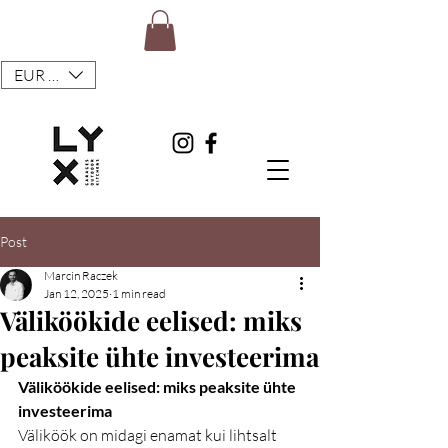
EUR (€)
Post
Marcin Raczek
Jan 12, 2025
1 min read
Väliköökide eelised: miks
peaksite ühte investeerima
Väliköökide eelised: miks peaksite ühte 
investeerima
Väliköök on midagi enamat kui lihtsalt 