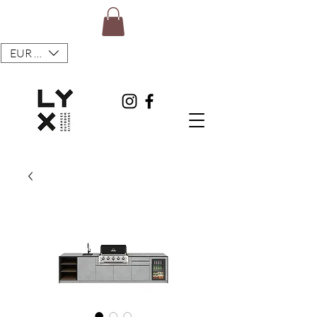
EUR (€)