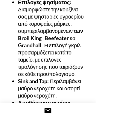
Επιλογές ψησίματος:
Διαμορφώστε την κουζίνα
σας με ψησταριές υγραερίου
από κορυφαίες μάρκες,
συμπεριλαμβανομένων
των
Broil King
,
Beefeater
και
Grandhall
. Η επιλογή γκριλ
προσαρμόζεται κατά το
ταμείο, με επιλογές
τιμολόγησης που ταιριάζουν
σε κάθε προϋπολογισμό.
Sink and Tap:
Περιλαμβάνει
μαύρο νεροχύτη και ασορτί
μαύρο νεροχύτη.
Αποθήκευση αερίου:
Χώρος για δύο φιάλες
υγραερίου είναι
ενσωματωμένος κάτω από
το ντουλάπι γκριλ.