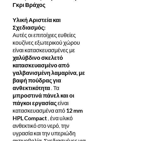
Γκρι Βράχος
Υλική Αριστεία και
Σχεδιασμός:
Αυτές οι επιτοίχιες ευθείες
κουζίνες εξωτερικού χώρου
είναι κατασκευασμένες με
χαλύβδινο σκελετό
κατασκευασμένο από
γαλβανισμένη λαμαρίνα, με
βαφή πούδρας για
ανθεκτικότητα
. Τα
μπροστινά πάνελ και οι
πάγκοι εργασίας
είναι
κατασκευασμένα από
12 mm
HPL Compact
, ένα υλικό
ανθεκτικό στο νερό, την
υγρασία και την υπεριώδη
ακτινοβολία. Σχεδιασμένες για