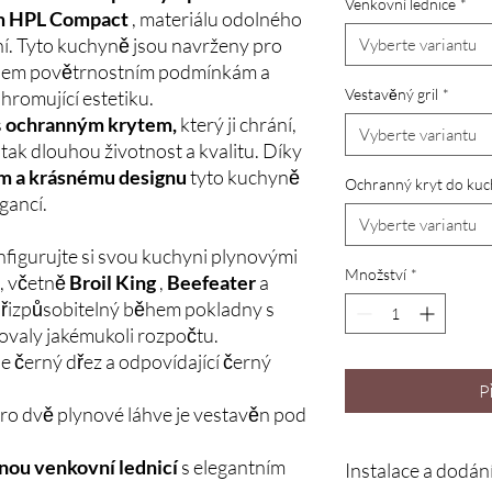
Venkovní lednice
*
m HPL Compact
, materiálu odolného
ní. Tyto kuchyně jsou navrženy pro
Vyberte variantu
í všem povětrnostním podmínkám a
Vestavěný gril
*
hromující estetiku.
s
ochranným krytem,
který ji chrání,
Vyberte variantu
 tak dlouhou životnost a kvalitu. Díky
ům a krásnému designu
tyto kuchyně
Ochranný kryt do ku
gancí.
Vyberte variantu
igurujte si svou kuchyni plynovými
Množství
*
k, včetně
Broil King
,
Beefeater
a
 přizpůsobitelný během pokladny s
valy jakémukoli rozpočtu.
 černý dřez a odpovídající černý
P
ro dvě plynové láhve je vestavěn pod
nou venkovní lednicí
s elegantním
Instalace a dodání