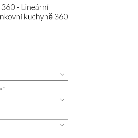
360 - Lineární
enkovní kuchyně 360
a
*