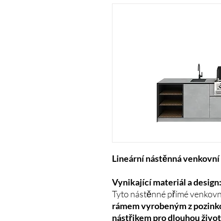
Lineární nástěnná venkovní
Vynikající materiál a design
Tyto nástěnné přímé venkovn
rámem vyrobeným z pozink
nástřikem pro dlouhou živo