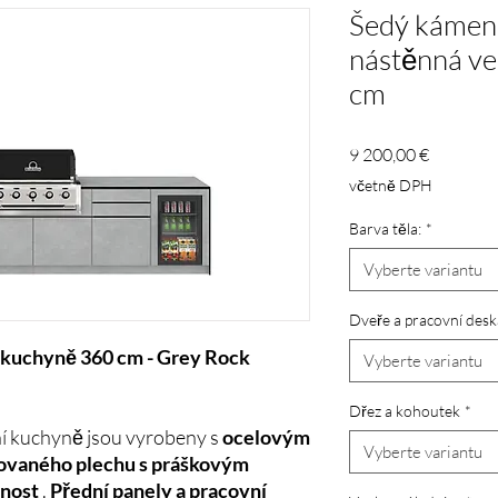
Šedý kámen 
nástěnná v
cm
Cena
9 200,00 €
včetně DPH
Barva těla:
*
Vyberte variantu
Dveře a pracovní desk
 kuchyně 360 cm - Grey Rock
Vyberte variantu
:
Dřez a kohoutek
*
í kuchyně jsou vyrobeny s
ocelovým
Vyberte variantu
ovaného plechu s práškovým
tnost
.
Přední panely a pracovní