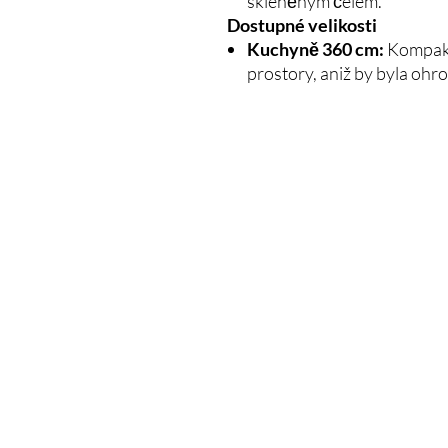
skleněným čelem.
Dostupné velikosti
Kuchyně 360 cm:
Kompaktn
prostory, aniž by byla oh
VÍCE