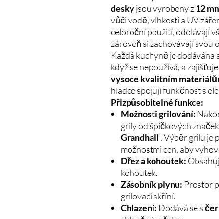
desky
jsou vyrobeny z
12 m
vůči vodě, vlhkosti a UV záře
celoroční použití, odolávaj
zároveň si zachovávají svou o
Každá kuchyně je dodávána 
když se nepoužívá, a zajišťuje
vysoce kvalitním materiál
hladce spojují funkčnost s ele
Přizpůsobitelné funkce:
Možnosti grilování:
Nakonf
grily od špičkových znače
Grandhall
. Výběr grilu je
možnostmi cen, aby vyhovo
Dřez a kohoutek:
Obsahuje
kohoutek.
Zásobník plynu:
Prostor p
grilovací skříní.
Chlazení:
Dodává se s
čer