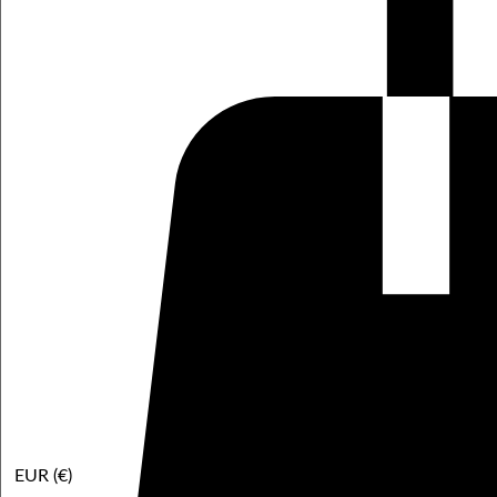
EUR (€)