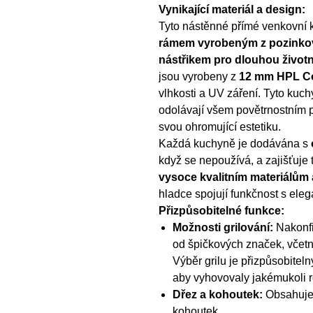
Vynikající materiál a design:
Tyto nástěnné přímé venkovní 
rámem vyrobeným z pozinko
nástřikem pro dlouhou život
jsou vyrobeny z
12 mm HPL C
vlhkosti a UV záření. Tyto kuch
odolávají všem povětrnostním 
svou ohromující estetiku.
Každá kuchyně je dodávána s
když se nepoužívá, a zajišťuje 
vysoce kvalitním materiálům
hladce spojují funkčnost s eleg
Přizpůsobitelné funkce:
Možnosti grilování:
Nakonfi
od špičkových značek, včet
Výběr grilu je přizpůsobite
aby vyhovovaly jakémukoli r
Dřez a kohoutek:
Obsahuje 
kohoutek.