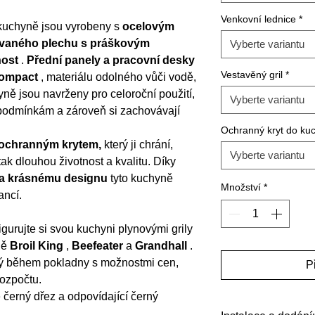
Venkovní lednice
*
kuchyně jsou vyrobeny s
ocelovým
vaného plechu s práškovým
Vyberte variantu
nost
.
Přední panely a pracovní desky
Vestavěný gril
*
ompact
, materiálu odolného vůči vodě,
yně jsou navrženy pro celoroční použití,
Vyberte variantu
podmínkám a zároveň si zachovávají
Ochranný kryt do ku
ochranným krytem,
který ji chrání,
Vyberte variantu
tak dlouhou životnost a kvalitu. Díky
 a krásnému designu
tyto kuchyně
Množství
*
ancí.
gurujte si svou kuchyni plynovými grily
ně
Broil King
,
Beefeater
a
Grandhall
.
lný během pokladny s možnostmi cen,
P
ozpočtu.
černý dřez a odpovídající černý