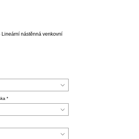
 Lineární nástěnná venkovní
ska
*