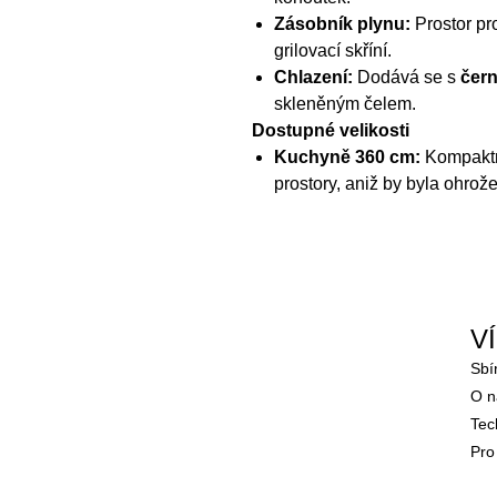
Zásobník plynu:
Prostor pr
grilovací skříní.
Chlazení:
Dodává se s
čern
skleněným čelem.
Dostupné velikosti
Kuchyně 360 cm:
Kompaktní
prostory, aniž by byla ohro
V
Sbí
O n
Tec
Pro
Sta