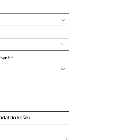
chyně
*
řidat do košíku